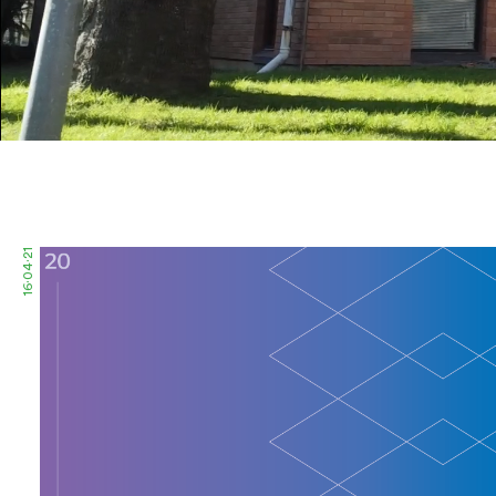
16·04·21