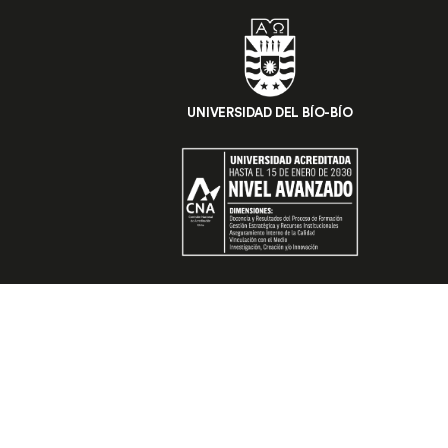
UNIVERSIDAD DEL BÍO-BÍO
FARCODI
UBB
Sede Concepción:
Collao 1202.
+56 (41) 311 1402
Sede Chillán:
Avda. Andrés Bello 720, Campus Fernan
+56 (41) 311 3059