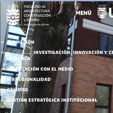
MENÚ
FORMACIÓN
01.
INVESTIGACIÓN, INNOVACIÓN Y CREACIÓN
02.
ARTÍSTICA
VINCULACIÓN CON EL MEDIO
03.
BIRREGIONALIDAD
04.
CALIDAD
05.
GESTIÓN ESTRATÉGICA INSTITUCIONAL
06.