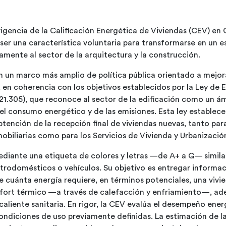
igencia de la Calificación Energética de Viviendas (CEV) en Ch
ser una característica voluntaria para transformarse en un e
mente al sector de la arquitectura y la construcción.
n un marco más amplio de política pública orientado a mejora
, en coherencia con los objetivos establecidos por la Ley de E
21.305), que reconoce al sector de la edificación como un á
el consumo energético y de las emisiones. Esta ley establece
btención de la recepción final de viviendas nuevas, tanto pa
obiliarias como para los Servicios de Vivienda y Urbanizació
diante una etiqueta de colores y letras —de A+ a G— similar
rodomésticos o vehículos. Su objetivo es entregar informac
e cuánta energía requiere, en términos potenciales, una viv
fort térmico —a través de calefacción y enfriamiento—, a
caliente sanitaria. En rigor, la CEV evalúa el desempeño ene
condiciones de uso previamente definidas. La estimación de 