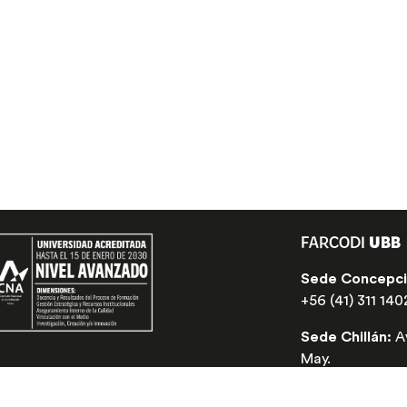
FARCODI
UBB
Sede Concepc
+56 (41) 311 140
Sede Chillán:
A
May.
+56 (41) 311 305