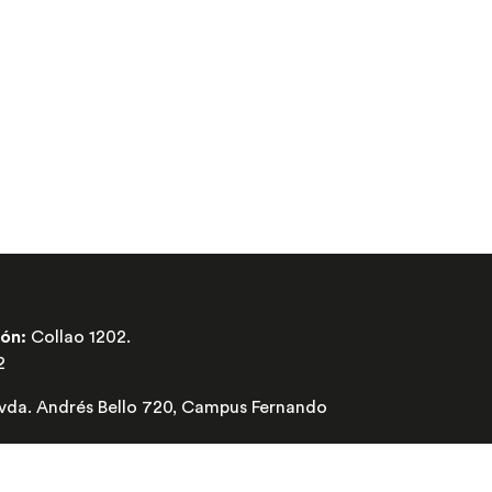
ión:
Collao 1202.
2
vda. Andrés Bello 720, Campus Fernando
9