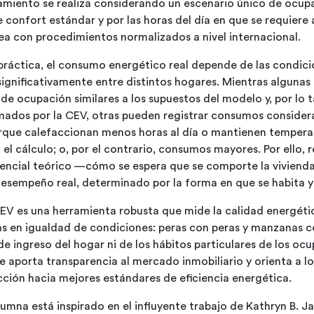
amiento se realiza considerando un escenario único de ocupa
confort estándar y por las horas del día en que se requiere 
ea con procedimientos normalizados a nivel internacional.
práctica, el consumo energético real depende de las condici
 significativamente entre distintos hogares. Mientras algunas
de ocupación similares a los supuestos del modelo y, por lo
imados por la CEV, otras pueden registrar consumos conside
rque calefaccionan menos horas al día o mantienen temperat
 el cálculo; o, por el contrario, consumos mayores. Por ello,
tencial teórico —cómo se espera que se comporte la viviend
sempeño real, determinado por la forma en que se habita y u
CEV es una herramienta robusta que mide la calidad energétic
s en igualdad de condiciones: peras con peras y manzanas c
de ingreso del hogar ni de los hábitos particulares de los oc
ue aporta transparencia al mercado inmobiliario y orienta a lo
cción hacia mejores estándares de eficiencia energética.
olumna está inspirado en el influyente trabajo de Kathryn B. J