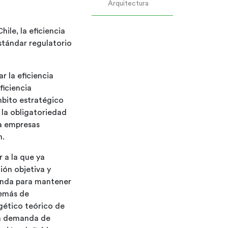
Arquitectura
ile, la eficiencia
stándar regulatorio
r la eficiencia
ficiencia
mbito estratégico
 la obligatoriedad
ra empresas
n.
 a la que ya
ión objetiva y
ienda para mantener
demás de
rgético teórico de
la demanda de