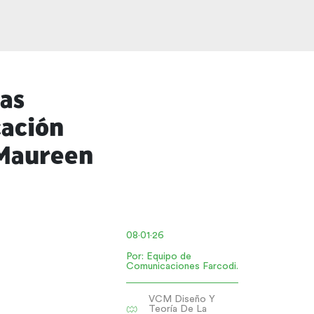
las
cación
 Maureen
08·01·26
Por: Equipo de
Comunicaciones
Farcodi.
VCM Diseño Y
Teoría De La