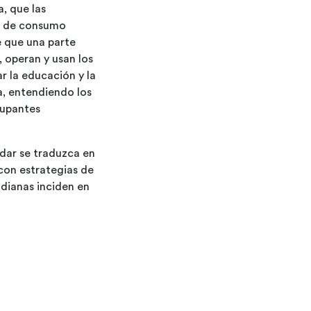
, que las
es de consumo
e que una parte
 operan y usan los
ar la educación y la
a, entendiendo los
cupantes
ndar se traduzca en
 con estrategias de
dianas inciden en